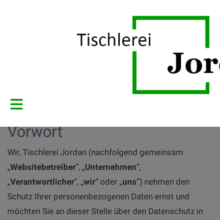
Datenschutzerklärung
Vorwort
Wir, Tischlerei Jordan (nachfolgend gemeinsam
„
Websitebetreiber
”, „
Unternehmen
“,
„
Verantwortlicher
”, „
wir
“ oder „
uns
“) nehmen den
Schutz Ihrer personenbezogenen Daten ernst und
möchten Sie an dieser Stelle über den Datenschutz in