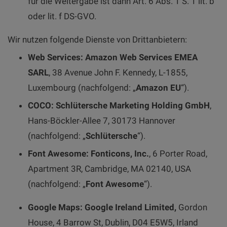
für die Weitergabe ist dann Art. 6 Abs. 1 S. 1 lit. b
oder lit. f DS-GVO.
Wir nutzen folgende Dienste von Drittanbietern:
Web Services: Amazon Web Services EMEA
SARL
, 38 Avenue John F. Kennedy, L-1855,
Luxembourg (nachfolgend: „
Amazon EU
“).
COCO: Schlütersche Marketing Holding GmbH
,
Hans-Böckler-Allee 7, 30173 Hannover
(nachfolgend: „
Schlütersche
“).
Font Awesome: Fonticons, Inc.
, 6 Porter Road,
Apartment 3R, Cambridge, MA 02140, USA
(nachfolgend: „
Font Awesome
“).
Google Maps: Google Ireland Limited,
Gordon
House, 4 Barrow St, Dublin, D04 E5W5, Irland