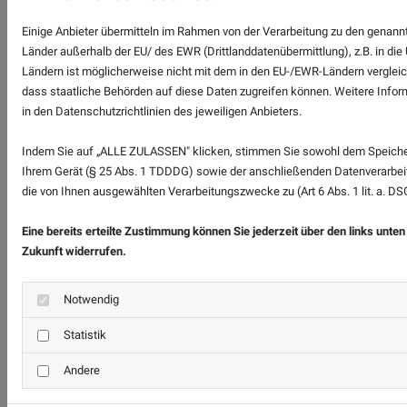
Voraussetzungen der Art. 44 ff. DS-GVO erfüllt sind.
Einige Anbieter übermitteln im Rahmen von der Verarbeitung zu den gena
Dies schließt insbesondere den Abschluss von
Länder außerhalb der EU/ des EWR (Drittlanddatenübermittlung), z.B. in di
Ländern ist möglicherweise nicht mit dem in den EU-/EWR-Ländern vergleich
Standard Datenschutzklauseln (nachfolgend: „
EU-
dass staatliche Behörden auf diese Daten zugreifen können. Weitere Inform
SCC
“) mit dem Subunternehmer ein. Hierfür hat der
in den Datenschutzrichtlinien des jeweiligen Anbieters.
Auftragnehmer das Modul „Processor to Processor“ zu
Indem Sie auf „ALLE ZULASSEN" klicken, stimmen Sie sowohl dem Speiche
nutzen sowie ein sog. „Transfer Impact Assessment“
Ihrem Gerät (§ 25 Abs. 1 TDDDG) sowie der anschließenden Datenverarbeit
(nachfolgend: „
TIA
“) durchzuführen.
die von Ihnen ausgewählten Verarbeitungszwecke zu (Art 6 Abs. 1 lit. a. D
Für die USA wurde diesbezüglich ein Übereinkommen
Eine bereits erteilte Zustimmung können Sie jederzeit über den links unte
zwischen der Europäischen Union und den USA
Zukunft widerrufen.
abgeschlossen, der die Einhaltung europäischer
Datenschutzstandards bei Datenverarbeitungen in den
Notwendig
USA gewährleisten soll (EU-US Data Privacy
Statistik
Framework, DPF). Danach wird davon ausgegangen,
Andere
dass ein US-Unternehmen dem Europäischen
Datenschutzstandard genügt, sofern das jeweilige