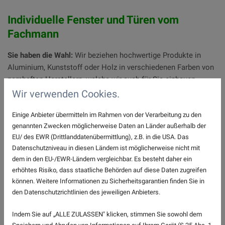
Individuelle Fenster und Türen vom
Fachmann
Sie haben die Wahl:
Wir beziehen hochwertige Produkte in
Aluminium, Kunststoff oder Holz in verschiedenen Farben von
namhaften Herstellern, welche wir auch für Sie einbauen.
Sollten diese Produkte Ihren Vorstellungen nicht entsprechen,
Wir verwenden Cookies.
können wir auch gerne über eine individuelle Anfertigung
von Fenster sowie Balkon- und Haustüren aus Holz
Einige Anbieter übermitteln im Rahmen von der Verarbeitung zu den
genannten Zwecken möglicherweise Daten an Länder außerhalb der
sprechen.
Gerne geben wir Ihnen einen Überblick zur Vielfalt
EU/ des EWR (Drittlanddatenübermittlung), z.B. in die USA. Das
der Möglichkeiten
, wägen gemeinsam mit Ihnen die Vor- und
Datenschutzniveau in diesen Ländern ist möglicherweise nicht mit
Nachteile der einzelnen Varianten ab und erstellen
dem in den EU-/EWR-Ländern vergleichbar. Es besteht daher ein
entsprechende Kalkulationen. So erhalten Sie eine belastbare
erhöhtes Risiko, dass staatliche Behörden auf diese Daten zugreifen
Entscheidungsgrundlage und können sich auf eine
können. Weitere Informationen zu Sicherheitsgarantien finden Sie in
erstklassige Ausführung und Montage verlassen - dafür stehen
den Datenschutzrichtlinien des jeweiligen Anbieters.
wir mit unserem Namen.
Indem Sie auf „ALLE ZULASSEN" klicken, stimmen Sie sowohl dem